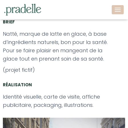
Revenir au Portfolio
O
U
BRIEF
V
R
Natté, marque de latte en glace, à base
I
d’ingrédients naturels,
bon pour la santé.
R
/
Pour se faire plaisir en mangeant de la
F
glace
tout en prenant soin de sa santé.
E
R
M
(projet fictif)
E
R
RÉALISATION
L
A
Identité visuelle, carte de visite, affiche
N
A
publicitaire, packaging, illustrations.
V
I
G
A