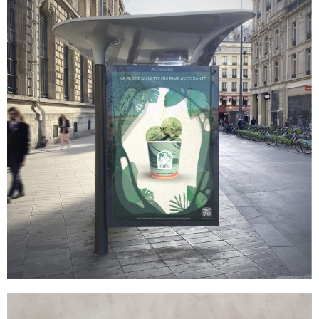
T
I
O
N